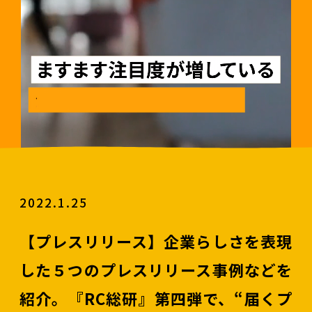
2022.1.25
【プレスリリース】企業らしさを表現
した５つのプレスリリース事例などを
紹介。『RC総研』第四弾で、“届くプ