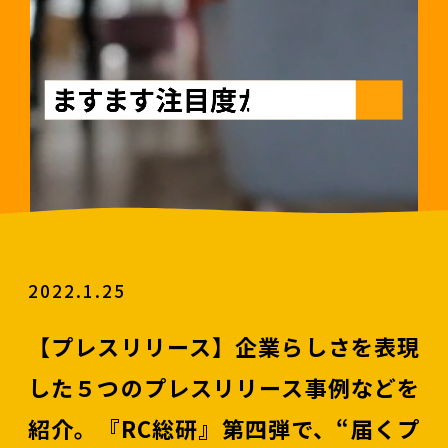
2022.1.25
【プレスリリース】企業らしさを表現
した５つのプレスリリース事例などを
紹介。『RC総研』第四弾で、“届くプ