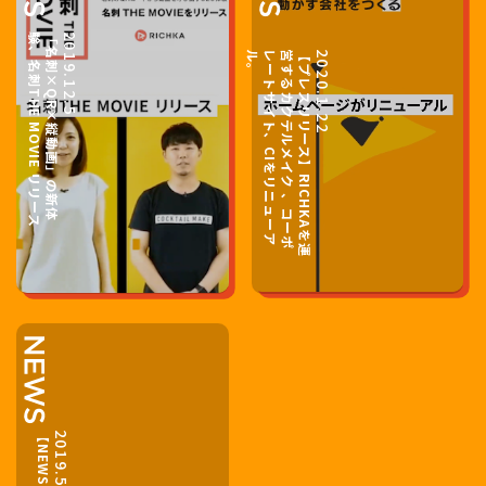
ス
「
名
刺
×
Q
R
×
縦
動
画
」
の
新
体
験
、
名
刺
T
H
E
M
O
V
I
E
リ
リ
ー
2019.12.5
。
【
プ
レ
ス
リ
リ
ー
ス
】
R
I
C
H
K
A
を
運
営
す
る
カ
ク
テ
ル
メ
イ
ク
、
コ
ー
ポ
レ
ー
ト
サ
イ
ト
、
C
I
を
リ
ニ
ュ
ー
ア
ル
2020.1.22
2019.5.17